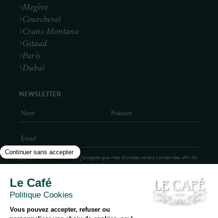
Megève
Courchevel
Crans-Montana
Gstaad
Paris
Dubaï
NEWSLETTER
En cochant cette case j’accepte que mes données soient conservées afin de
me communiquer les actualités du groupe