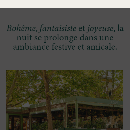
Bohême, fantaisiste
et
joyeuse,
la
nuit se prolonge dans une
ambiance festive et amicale.