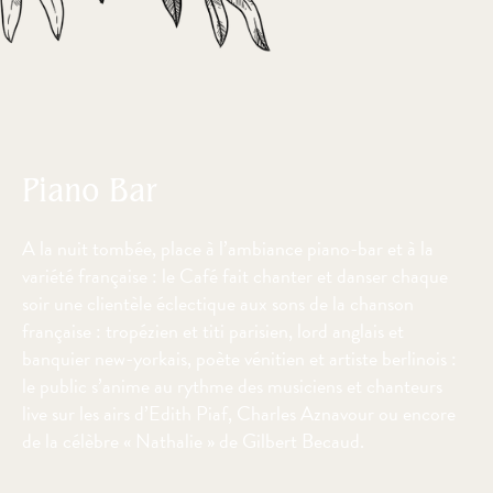
Piano Bar
A la nuit tombée, place à l’ambiance piano-bar et à la
variété française : le Café fait chanter et danser chaque
soir une clientèle éclectique aux sons de la chanson
française : tropézien et titi parisien, lord anglais et
banquier new-yorkais, poète vénitien et artiste berlinois :
le public s’anime au rythme des musiciens et chanteurs
live sur les airs d’Edith Piaf, Charles Aznavour ou encore
de la célèbre « Nathalie » de Gilbert Becaud.